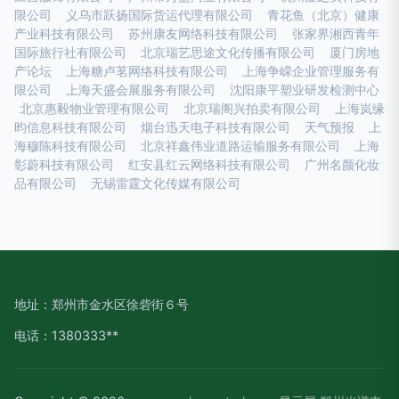
限公司
义乌市跃扬国际货运代理有限公司
青花鱼（北京）健康
产业科技有限公司
苏州康友网络科技有限公司
张家界湘西青年
国际旅行社有限公司
北京瑞艺思途文化传播有限公司
厦门房地
产论坛
上海糖卢茗网络科技有限公司
上海争嵘企业管理服务有
限公司
上海天盛会展服务有限公司
沈阳康平塑业研发检测中心
北京惠毅物业管理有限公司
北京瑞阁兴拍卖有限公司
上海岚缘
昀信息科技有限公司
烟台迅天电子科技有限公司
天气预报
上
海穆陈科技有限公司
北京祥鑫伟业道路运输服务有限公司
上海
彰蔚科技有限公司
红安县红云网络科技有限公司
广州名颜化妆
品有限公司
无锡雷霆文化传媒有限公司
地址：郑州市金水区徐砦街６号
电话：1380333**