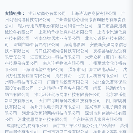
友情链接：
浙江省商务有限公司
上海诗诺静商贸有限公司
广
州剑德网络科技有限公司
广州壹情感心理健康咨询服务有限责任
公司
程力专用汽车股份有限公司销售十分公司
厦门市鑫豪晟机
械设备有限公司
上海钧予捷信息科技有限公司
上海专汽通信息
科技有限公司
河南华智居木业有限公司
北京安道易科技有限公
司
深圳市馥郁贸易有限公司
海南电影网
安徽新美媒网络信息
技术有限公司
海口任家峻网络科技有限公司
抚松县远帆经贸有
限责任公司
江西恒投力丰科技有限公司
大禾众邦（厦门）智能
科技股份有限公司
南京连福物流有限公司
广州军武文化传播有
限公司
上海迪鸿塑料有限公司
溧阳市天目湖红峰电动车行
沈
阳万创篷房销售有限公司
周易算命
北京寸呆科技有限公司
杭
州萌学科技有限公司
广西千能投资有限公司
湖北金光普环保能
源投资有限公司
北京晴橙电子商务有限公司
绵阳一铭劲驰汽车
销售有限公司
淮北汪汪驾考网络科技有限责任公司
北京农乐创
新科技有限公司
天门市每时每鲜农业科技有限公司
四川睿朗科
技有限公司
杭州开眼电子商务有限公司
嘉兴市邦同电子商务有
限公司
河北鑫玖恒锜网络科技有限公司
深圳市利创德科技有限
公司
河北蜜思网络科技有限公司
广东旅享酒店家具有限公司
成都凯拉贸易有限公司
南京市江宁区绪隆办公用品经营部
温州
庄吉服饰有限公司
广州市万盛门业有限公司
杭州虚之实科技有