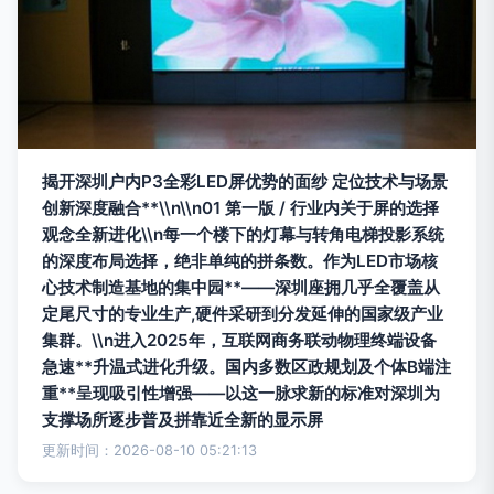
揭开深圳户内P3全彩LED屏优势的面纱 定位技术与场景
创新深度融合**\\n\\n01 第一版 / 行业内关于屏的选择
观念全新进化\\n每一个楼下的灯幕与转角电梯投影系统
的深度布局选择，绝非单纯的拼条数。作为LED市场核
心技术制造基地的集中园**——深圳座拥几乎全覆盖从
定尾尺寸的专业生产,硬件采研到分发延伸的国家级产业
集群。\\n进入2025年，互联网商务联动物理终端设备
急速**升温式进化升级。国内多数区政规划及个体B端注
重**呈现吸引性增强——以这一脉求新的标准对深圳为
支撑场所逐步普及拼靠近全新的显示屏
更新时间：2026-08-10 05:21:13